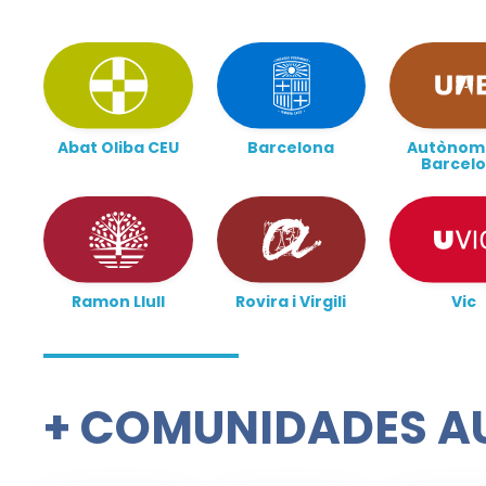
Abat Oliba CEU
Barcelona
Autònom
Barcel
Ramon Llull
Rovira i Virgili
Vic
+
COMUNIDADES A