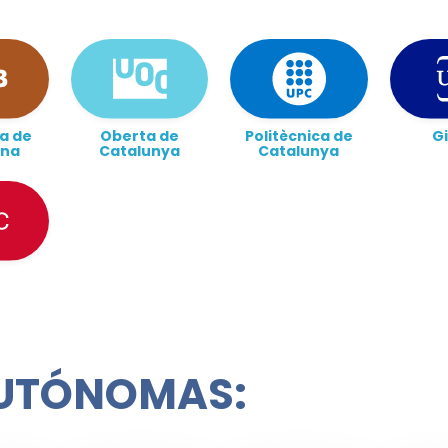
a de
Oberta de
Politècnica de
G
ona
Catalunya
Catalunya
UTÓNOMAS: