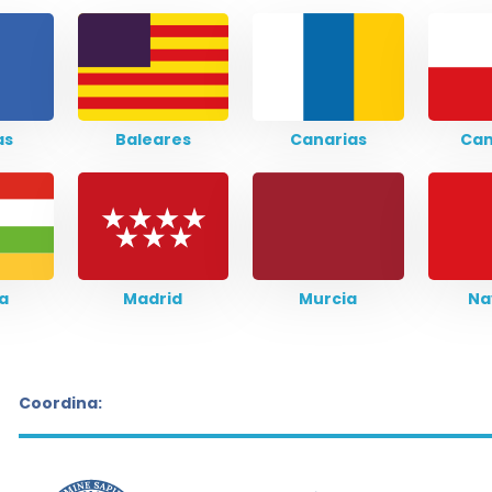
as
Baleares
Canarias
Can
ja
Madrid
Murcia
Na
Coordina: